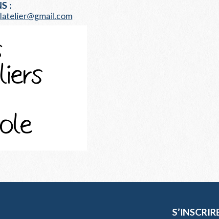
S :
alatelier@gmail.com
S’INSCRIR