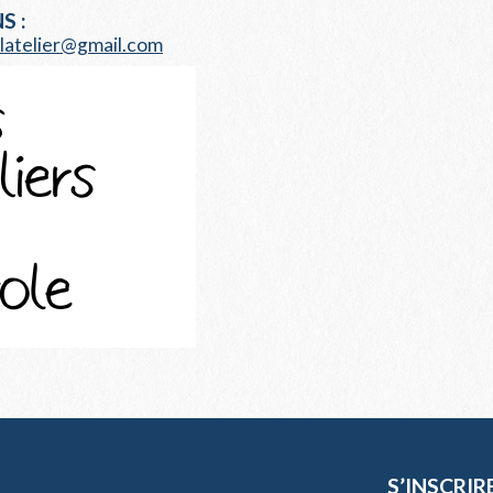
S :
alatelier@gmail.com
S’INSCRIR