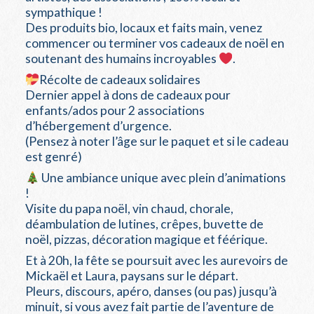
sympathique !
Des produits bio, locaux et faits main, venez
commencer ou terminer vos cadeaux de noël en
soutenant des humains incroyables
.
Récolte de cadeaux solidaires
Dernier appel à dons de cadeaux pour
enfants/ados pour 2 associations
d’hébergement d’urgence.
(Pensez à noter l’âge sur le paquet et si le cadeau
est genré)
Une ambiance unique avec plein d’animations
!
Visite du papa noël, vin chaud, chorale,
déambulation de lutines, crêpes, buvette de
noël, pizzas, décoration magique et féérique.
Et à 20h, la fête se poursuit avec les aurevoirs de
Mickaël et Laura, paysans sur le départ.
Pleurs, discours, apéro, danses (ou pas) jusqu’à
minuit, si vous avez fait partie de l’aventure de