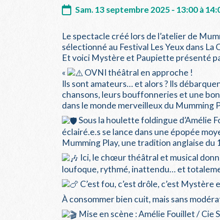
Sam. 13 septembre 2025 - 13:00 à 14:
Le spectacle créé lors de l’atelier de Mu
sélectionné au Festival Les Yeux dans L
Et voici Mystère et Paupiette présenté pa
«
OVNI théâtral en approche !
Ils sont amateurs… et alors ? Ils débarque
chansons, leurs bouffonneries et une bon
dans le monde merveilleux du Mumming Pl
Sous la houlette foldingue d’Amélie Fo
éclairé.e.s se lance dans une épopée moy
Mumming Play, une tradition anglaise du 1
Ici, le chœur théâtral et musical donn
loufoque, rythmé, inattendu… et totalemen
C’est fou, c’est drôle, c’est Mystère 
À consommer bien cuit, mais sans modérat
Mise en scène : Amélie Fouillet / Cie S