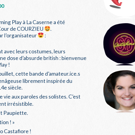
00
mming Play à La Caserne a été
a Cour de COURZIEU
.
r l’organisateur
:
nt avec leurs costumes, leurs
ne dose d’absurde british : bienvenue
ay !
uillet, cette bande d’amateur.ice.s
enâgeuse librement inspirée du
4e siècle.
e vie aux paroles des solistes. C’est
t irrésistible.
et Paupiette.
ion ! »
o Castafiore !