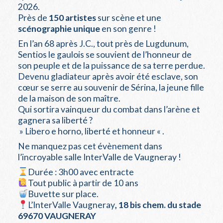
2026.
Près de
150 artistes
sur scène et une
scénographie unique
en son genre !
En l’an 68 après J.C., tout près de Lugdunum,
Sentios le gaulois se souvient de l’honneur de
son peuple et de la puissance de sa terre perdue.
Devenu gladiateur après avoir été esclave, son
cœur se serre au souvenir de Sérina, la jeune fille
de la maison de son maître.
Qui sortira vainqueur du combat dans l’arène et
gagnera sa liberté ?
» Libero e horno, liberté et honneur « .
Ne manquez pas cet évènement dans
l’incroyable salle InterValle de Vaugneray !
Durée : 3h00 avec entracte
Tout public à partir de 10 ans
Buvette sur place.
L’InterValle Vaugneray
, 18 bis chem. du stade
69670 VAUGNERAY